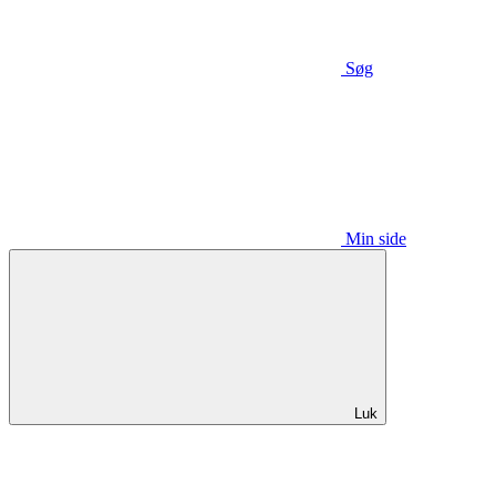
Søg
Min side
Luk