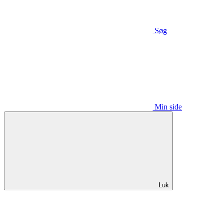
Søg
Min side
Luk